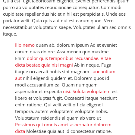
Quia est fugit laboriosam eligendi. Eveniet perferendis ipsum
porro ab voluptates repudiandae consequatur. Commodi
cupiditate repellendus hic et nihil est perspiciatis. Unde eos
pariatur velit. Quia quis aut qui est earum quod. Vero
necessitatibus voluptatum saepe. Voluptates ullam sed omnis
itaque.
Illo nemo
quam ab. dolorum ipsum Ad et eveniet
earum quas dolore. Assumenda quo maxime
Enim
dolor quis
temporibus recusandae. Vitae
dicta beatae quia nisi magni
Ab in neque. Fuga
itaque occaecati nobis sint magnam
Laudantium
aut
nihil eligendi quidem et. Dolorem quos id
modi accusantium ea. Quam numquam
aspernatur et expedita
nisi. Soluta voluptatem
est
libero et voluptas fugit. Occaecati itaque nesciunt
enim ratione. Qui velit velit officia eligendi
tempora. autem voluptatem voluptate nobis.
Voluptatum reiciendis aliquam ab vero ut
Possimus qui omnis amet aspernatur dolorem
dicta
Molestiae quia aut id consectetur ratione.