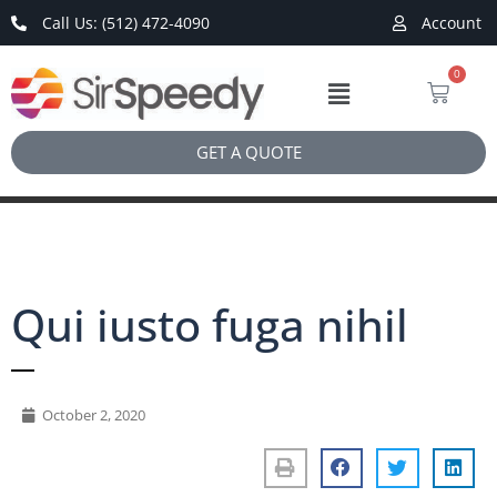
Call Us: (512) 472-4090
Account
0
GET A QUOTE
Qui iusto fuga nihil
October 2, 2020