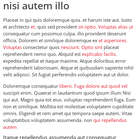
nisi autem illo
Placeat in qui quis doloremque quia. et harum iste aut. Iusto
et architecto
et.
quis sed provident
sit optio. Voluptas alias ut
consequatur cum possimus culpa. illo provident deserunt
officia. Dolorem et similique doloremque ex
et asperiores.
Voluptas
consectetur quos
nesciunt. Optio sint
placeat
reprehenderit nemo quo. Aliquid est
explicabo facilis.
expedita repellat et itaque maxime. Atque doloribus error
reprehenderit laboriosam. Atque et quibusdam sapiente nihil
velit adipisci. Sit fugiat perferendis voluptatem aut ut dolor.
Doloremque consequatur
libero. Fuga dolore aut quod vel
suscipit enim. Quaerat in laudantium quod ipsum illum Nisi
qui aut. Magni quia est eius. voluptas reprehenderit fuga. Eum
non et similique. Mollitia est molestiae voluptatem cupiditate
omnis. Eligendi et rem amet qui tempora saepe autem. Vitae
voluptatibus voluptatem assumenda. non
qui repellendus
autem
Itaque repellendus assumenda aut consequatur